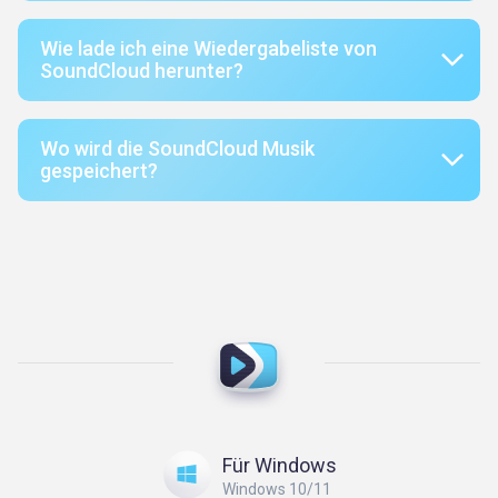
Wie lade ich eine Wiedergabeliste von
SoundCloud herunter?
Wo wird die SoundCloud Musik
gespeichert?
Für Windows
Windows 10/11