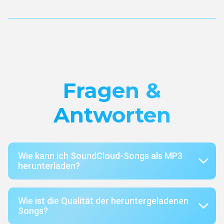
Fragen &
Antworten
Wie kann ich SoundCloud-Songs als MP3
herunterladen?
Wie ist die Qualität der heruntergeladenen
Songs?