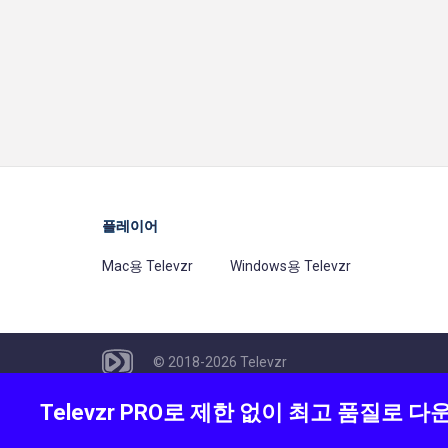
플레이어
Mac용 Televzr
Windows용 Televzr
© 2018-2026 Televzr
This product cannot be used to duplicate c
Televzr PRO로 제한 없이 최고 품질로 