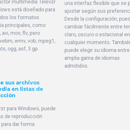
uctor multimedia Televzr
una interfaz flexible que se
dows está diseñado para
ajustar según sus preferenc
odos los formatos
Desde la configuración, pue
a principales, como
cambiar fácilmente entre t
avi, mov, flv, pero
claro, oscuro o estacional en
webm, wmv, vob, mpeg1,
cualquier momento. Tambié
s, ogg, asf, 3 gp.
puede elegir su idioma entre
amplia gama de idiomas
admitidos.
e sus archivos
dia en listas de
cción
vzr para Windows, puede
tas de reproducción
s para dar forma