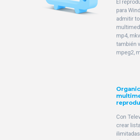
El reprod
para Win
admitir t
multimedi
mp4, mkv, 
también 
mpeg2, mt
Organic
multime
reprodu
Con Tele
crear lis
ilimitada