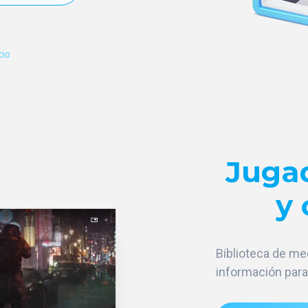
cio
Jugad
y
Biblioteca de me
información para