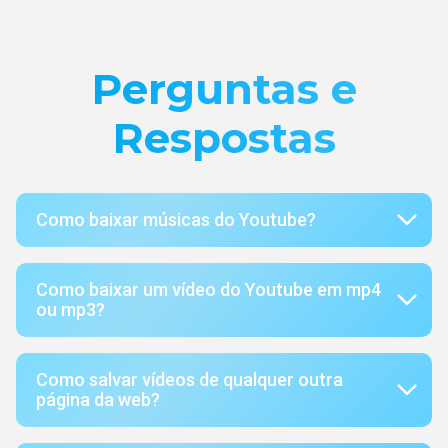
Perguntas e
Respostas
Como baixar músicas do Youtube?
Como baixar um vídeo do Youtube em mp4
ou mp3?
Como salvar vídeos de qualquer outra
página da web?