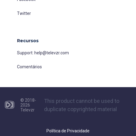
Twitter
Recursos
Support:
help@televzr.com
Comentários
© 2018-
This product cannot be used to
2026
duplicate copyrighted material
Televzr
Política de Privacidade