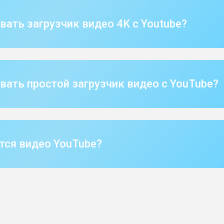
вать загрузчик видео 4K с Youtube?
вать простой загрузчик видео с YouTube?
тся видео YouTube?