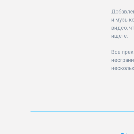
Добавлен
и музыке
видео, ч
ищете.
Все прек
неограни
нескольк