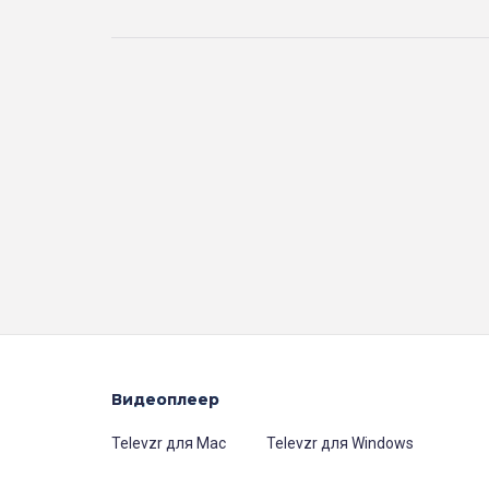
Видеоплеер
Televzr для Mac
Televzr для Windows