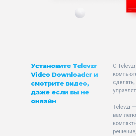
Установите Televzr
С Televz
компьюте
Video Downloader и
сделать,
смотрите видео,
управлят
даже если вы не
онлайн
Televzr 
вам легк
компактн
решение,