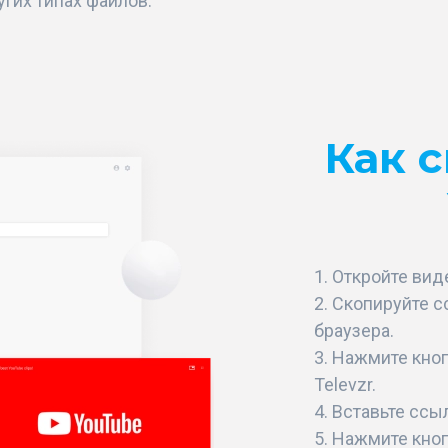
угих типах файлов.
Как с
Откройте виде
Скопируйте с
браузера.
Нажмите кноп
Televzr.
Вставьте ссыл
Нажмите кноп